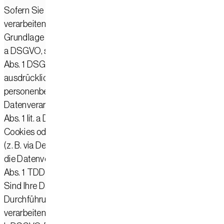
Sofern Sie in die Datenverarbeitung eingewilligt haben,
verarbeiten wir Ihre personenbezogenen Daten auf
Grundlage von Art. 6 Abs. 1 lit. a DSGVO bzw. Art. 9 Abs. 2 lit
a DSGVO, sofern besondere Datenkategorien nach Art. 9
Abs. 1 DSGVO verarbeitet werden. Im Falle einer
ausdrücklichen Einwilligung in die Übertragung
personenbezogener Daten in Drittstaaten erfolgt die
Datenverarbeitung außerdem auf Grundlage von Art. 49
Abs. 1 lit. a DSGVO. Sofern Sie in die Speicherung von
Cookies oder in den Zugriff auf Informationen in Ihr Endger
(z. B. via Device-Fingerprinting) eingewilligt haben, erfolgt
die Datenverarbeitung zusätzlich auf Grundlage von § 25
Abs. 1 TDDDG. Die Einwilligung ist jederzeit widerrufbar.
Sind Ihre Daten zur Vertragserfüllung oder zur
Durchführung vorvertraglicher Maßnahmen erforderlich,
verarbeiten wir Ihre Daten auf Grundlage des Art. 6 Abs. 1 lit.