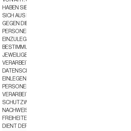
HABEN SIE JEDERZEIT DAS RECHT, AUS GRÜNDEN, DI
SICH AUS IHRER BESONDEREN SITUATION ERGEBEN,
GEGEN DIE VERARBEITUNG IHRER
PERSONENBEZOGENEN DATEN WIDERSPRUCH
EINZULEGEN; DIES GILT AUCH FÜR EIN AUF DIESE
BESTIMMUNGEN GESTÜTZTES PROFILING. DIE
JEWEILIGE RECHTSGRUNDLAGE, AUF DENEN EINE
VERARBEITUNG BERUHT, ENTNEHMEN SIE DIESER
DATENSCHUTZERKLÄRUNG. WENN SIE WIDERSPRUC
EINLEGEN, WERDEN WIR IHRE BETROFFENEN
PERSONENBEZOGENEN DATEN NICHT MEHR
VERARBEITEN, ES SEI DENN, WIR KÖNNEN ZWINGEND
SCHUTZWÜRDIGE GRÜNDE FÜR DIE VERARBEITUNG
NACHWEISEN, DIE IHRE INTERESSEN, RECHTE UND
FREIHEITEN ÜBERWIEGEN ODER DIE VERARBEITUNG
DIENT DER GELTENDMACHUNG, AUSÜBUNG ODER