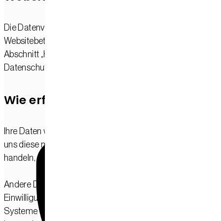
Die Datenverarbeitung auf dieser Website erfolgt durch de
Websitebetreiber. Dessen Kontaktdaten können Sie dem
Abschnitt „Hinweis zur Verantwortlichen Stelle“ in dieser
Datenschutzerklärung entnehmen.
Wie erfassen wir Ihre Daten?
Ihre Daten werden zum einen dadurch erhoben, dass Sie
uns diese mitteilen. Hierbei kann es sich z. B. um Daten
handeln, die Sie in ein Kontaktformular eingeben.
Andere Daten werden automatisch oder nach Ihrer
Einwilligung beim Besuch der Website durch unsere IT-
Systeme erfasst. Das sind vor allem technische Daten (z. B.