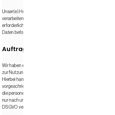
Unser(e) Hoster wird bzw. werden Ihre Daten nur insoweit
verarbeiten, wie dies zur Erfüllung seiner Leistungspflichten
erforderlich ist und unsere Weisungen in Bezug auf diese
Daten befolgen.
Auftragsverarbeitung
Wir haben einen Vertrag über Auftragsverarbeitung (AVV)
zur Nutzung des oben genannten Dienstes geschlossen.
Hierbei handelt es sich um einen datenschutzrechtlich
vorgeschriebenen Vertrag, der gewährleistet, dass dieser
die personenbezogenen Daten unserer Websitebesucher
nur nach unseren Weisungen und unter Einhaltung der
DSGVO verarbeitet.