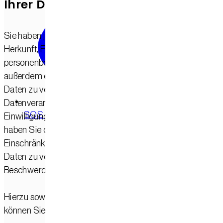
Ihrer Daten?
Sie haben jederzeit das Recht, unentgeltlich Auskunft über
Herkunft, Empfänger und Zweck Ihrer gespeicherten
personenbezogenen Daten zu erhalten. Sie haben
außerdem ein Recht, die Berichtigung oder Löschung diese
Daten zu verlangen. Wenn Sie eine Einwilligung zur
Datenverarbeitung erteilt haben, können Sie diese
SOS Soforthilfe
Einwilligung jederzeit für die Zukunft widerrufen. Außerde
haben Sie das Recht, unter bestimmten Umständen die
Einschränkung der Verarbeitung Ihrer personenbezogenen
Daten zu verlangen. Des Weiteren steht Ihnen ein
Beschwerderecht bei der zuständigen Aufsichtsbehörde zu
Hierzu sowie zu weiteren Fragen zum Thema Datenschut
können Sie sich jederzeit an uns wenden.