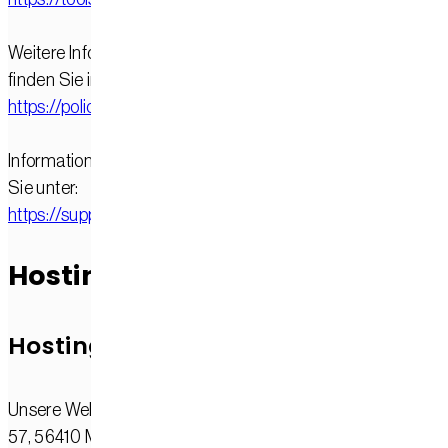
Weitere Informationen zur Datenverarbeitung durch Googl
finden Sie in der Datenschutzerklärung von Google:
https://policies.google.com/privacy
Informationen zu Google Analytics und Datenschutz finden
Sie unter:
https://support.google.com/analytics/answer/6004245
Hosting
Hosting bei IONOS
Unsere Website wird bei der IONOS SE, Elgendorfer Straß
57, 56410 Montabaur, Deutschland, gehostet.