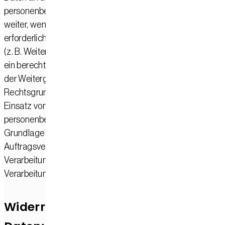
personenbezogene Daten nur dann an externe Stellen
weiter, wenn dies im Rahmen einer Vertragserfüllung
erforderlich ist, wenn wir gesetzlich hierzu verpflichtet sind
(z. B. Weitergabe von Daten an Steuerbehörden), wenn wir
ein berechtigtes Interesse nach Art. 6 Abs. 1 lit. f DSGVO an
der Weitergabe haben oder wenn eine sonstige
Rechtsgrundlage die Datenweitergabe erlaubt. Beim
Einsatz von Auftragsverarbeitern geben wir
personenbezogene Daten unserer Kunden nur auf
Grundlage eines gültigen Vertrags über
Auftragsverarbeitung weiter. Im Falle einer gemeinsamen
Verarbeitung wird ein Vertrag über gemeinsame
Verarbeitung geschlossen.
Widerruf Ihrer Einwilligung zur