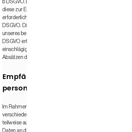
b DSGVO. Des Weiteren verarbeiten wir Ihre Daten, sofern
diese zur Erfüllung einer rechtlichen Verpflichtung
erforderlich sind auf Grundlage von Art. 6 Abs. 1 lit. c
DSGVO. Die Datenverarbeitung kann ferner auf Grundlage
unseres berechtigten Interesses nach Art. 6 Abs. 1 lit. f
DSGVO erfolgen. Über die jeweils im Einzelfall
einschlägigen Rechtsgrundlagen wird in den folgenden
Absätzen dieser Datenschutzerklärung informiert.
Empfänger von
personenbezogenen Daten
Im Rahmen unserer Geschäftstätigkeit arbeiten wir mit
verschiedenen externen Stellen zusammen. Dabei ist
teilweise auch eine Übermittlung von personenbezogenen
Daten an diese externen Stellen erforderlich. Wir geben