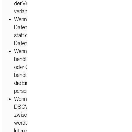
der Verarbeitung Ihrer personenbezogenen Daten zu
verlangen.
Wenn die Verarbeitung Ihrer personenbezogenen
Daten unrechtmäßig geschah/geschieht, können Sie
statt der Löschung die Einschränkung der
Datenverarbeitung verlangen.
Wenn wir Ihre personenbezogenen Daten nicht mehr
benötigen, Sie sie jedoch zur Ausübung, Verteidigung
oder Geltendmachung von Rechtsansprüchen
benötigen, haben Sie das Recht, statt der Löschung
die Einschränkung der Verarbeitung Ihrer
personenbezogenen Daten zu verlangen.
Wenn Sie einen Widerspruch nach Art. 21 Abs. 1
DSGVO eingelegt haben, muss eine Abwägung
zwischen Ihren und unseren Interessen vorgenomme
werden. Solange noch nicht feststeht, wessen
Interessen überwiegen, haben Sie das Recht, die