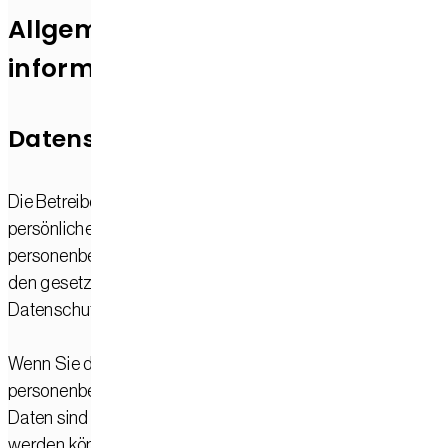
Allgemeine Hinweise und Pflicht­
informationen
Datenschutz
Die Betreiber dieser Seiten nehmen den Schutz Ihrer
persönlichen Daten sehr ernst. Wir behandeln Ihre
personenbezogenen Daten vertraulich und entsprechend
den gesetzlichen Datenschutzvorschriften sowie dieser
Datenschutzerklärung.
Wenn Sie diese Website benutzen, werden verschiedene
personenbezogene Daten erhoben. Personenbezogene
Daten sind Daten, mit denen Sie persönlich identifiziert
werden können. Die vorliegende Datenschutzerklärung