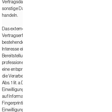
Vertragsdaten, Kontaktdaten, Namen, Websitezugriffe und
sonstige Daten, die über eine Website generiert werden,
handeln.
Das externe Hosting erfolgt zum Zwecke der
Vertragserfüllung gegenüber unseren potenziellen und
bestehenden Kunden (Art. 6 Abs. 1 lit. b DSGVO) und im
Interesse einer sicheren, schnellen und effizienten
Bereitstellung unseres Online-Angebots durch einen
professionellen Anbieter (Art. 6 Abs. 1 lit. f DSGVO). Sofern
eine entsprechende Einwilligung abgefragt wurde, erfolgt
die Verarbeitung ausschließlich auf Grundlage von Art. 6
Abs. 1 lit. a DSGVO und § 25 Abs. 1 TDDDG, soweit die
Einwilligung die Speicherung von Cookies oder den Zugriff
auf Informationen im Endgerät des Nutzers (z. B. Device-
Fingerprinting) im Sinne des TDDDG umfasst. Die
Einwilligung ist jederzeit widerrufbar.