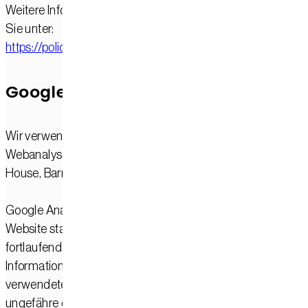
Weitere Informationen zum Datenschutz bei Google finden
Sie unter:
https://policies.google.com/privacy
Google Analytics
Wir verwenden auf unserer Website Google Analytics, eine
Webanalysedienst der Google Ireland Limited, Gordon
House, Barrow Street, Dublin 4, Irland.
Google Analytics ermöglicht es uns, die Nutzung unserer
Website statistisch auszuwerten und unser Online-Angebo
fortlaufend zu verbessern. Hierbei können unter anderem
Informationen über aufgerufene Seiten, Verweildauer,
verwendete Endgeräte, Browser, Betriebssysteme,
ungefähre geografische Herkunft, Referrer-URLs sowie