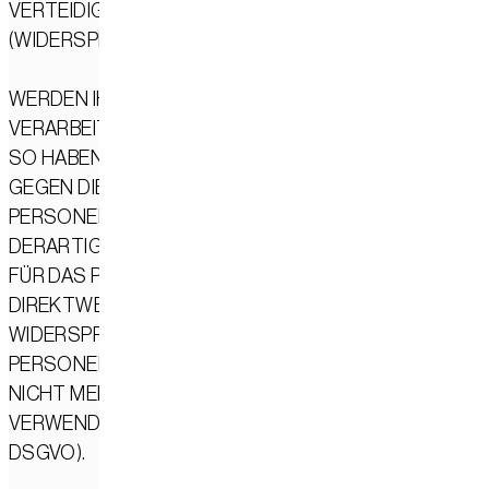
VERTEIDIGUNG VON RECHTSANSPRÜCHEN
(WIDERSPRUCH NACH ART. 21 ABS. 1 DSGVO).
WERDEN IHRE PERSONENBEZOGENEN DATEN
VERARBEITET, UM DIREKTWERBUNG ZU BETREIBEN,
SO HABEN SIE DAS RECHT, JEDERZEIT WIDERSPRUC
GEGEN DIE VERARBEITUNG SIE BETREFFENDER
PERSONENBEZOGENER DATEN ZUM ZWECKE
DERARTIGER WERBUNG EINZULEGEN; DIES GILT AUC
FÜR DAS PROFILING, SOWEIT ES MIT SOLCHER
DIREKTWERBUNG IN VERBINDUNG STEHT. WENN SIE
WIDERSPRECHEN, WERDEN IHRE
PERSONENBEZOGENEN DATEN ANSCHLIESSEND
NICHT MEHR ZUM ZWECKE DER DIREKTWERBUNG
VERWENDET (WIDERSPRUCH NACH ART. 21 ABS. 2
DSGVO).