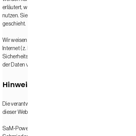
erläutert, welche Daten wir erheben und wofür wir sie
nutzen. Sie erläutert auch, wie und zu welchem Zweck das
geschieht.
Wir weisen darauf hin, dass die Datenübertragung im
Internet (z. B. bei der Kommunikation per E-Mail)
Sicherheitslücken aufweisen kann. Ein lückenloser Schutz
der Daten vor dem Zugriff durch Dritte ist nicht möglich.
Hinweis zur verantwortlichen Stelle
Die verantwortliche Stelle für die Datenverarbeitung auf
dieser Website ist:
SaM-Power GmbH