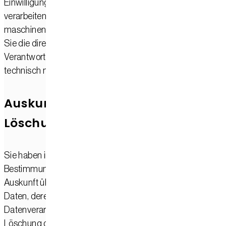
Einwilligung oder in Erfüllung eines Vertrags automatisiert
verarbeiten, an sich oder an einen Dritten in einem gängigen
maschinenlesbaren Format aushändigen zu lassen. Sofern
Sie die direkte Übertragung der Daten an einen anderen
Verantwortlichen verlangen, erfolgt dies nur, soweit es
technisch machbar ist.
Auskunft, Berichtigung und
Löschung
Sie haben im Rahmen der geltenden gesetzlichen
Bestimmungen jederzeit das Recht auf unentgeltliche
Auskunft über Ihre gespeicherten personenbezogenen
Daten, deren Herkunft und Empfänger und den Zweck der
Datenverarbeitung und ggf. ein Recht auf Berichtigung ode
Löschung dieser Daten. Hierzu sowie zu weiteren Fragen