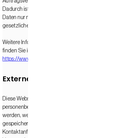
Auftragsverarbeitung gemäß Art. 28 DSGVO geschlossen.
Dadurch ist sichergestellt, dass IONOS personenbezogen
Daten nur nach unserer Weisung und unter Einhaltung der
gesetzlichen Datenschutzvorgaben verarbeitet.
Weitere Informationen zur Datenverarbeitung durch IONO
finden Sie in den Datenschutzhinweisen von IONOS:
https://www.ionos.de/terms-gtc/terms-privacy
Externes Hosting
Diese Website wird extern gehostet. Die
personenbezogenen Daten, die auf dieser Website erfasst
werden, werden auf den Servern des Hosters / der Hoster
gespeichert. Hierbei kann es sich v. a. um IP-Adressen,
Kontaktanfragen, Meta- und Kommunikationsdaten,