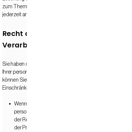
zum Thema personenbezogene Daten können Sie sich
jederzeit an uns wenden.
Recht auf Einschränkung der
Verarbeitung
Sie haben das Recht, die Einschränkung der Verarbeitung
Ihrer personenbezogenen Daten zu verlangen. Hierzu
können Sie sich jederzeit an uns wenden. Das Recht auf
Einschränkung der Verarbeitung besteht in folgenden Fällen
Wenn Sie die Richtigkeit Ihrer bei uns gespeicherten
personenbezogenen Daten bestreiten, benötigen wir i
der Regel Zeit, um dies zu überprüfen. Für die Dauer
der Prüfung haben Sie das Recht, die Einschränkung