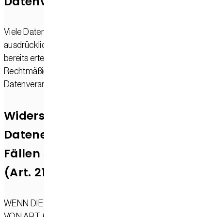
Datenverarbeitung
Viele Datenverarbeitungsvorgänge sind nur mit Ihrer
ausdrücklichen Einwilligung möglich. Sie können eine
bereits erteilte Einwilligung jederzeit widerrufen. Die
Rechtmäßigkeit der bis zum Widerruf erfolgten
Datenverarbeitung bleibt vom Widerruf unberührt.
Widerspruchsrecht gegen die
Datenerhebung in besonderen
Fällen sowie gegen Direktwerbung
(Art. 21 DSGVO)
WENN DIE DATENVERARBEITUNG AUF GRUNDLAGE
VON ART. 6 ABS. 1 LIT. E ODER F DSGVO ERFOLGT,