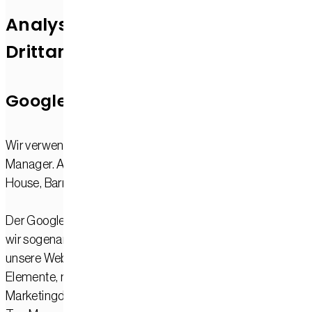
Analyse-Tools und Tools von
Dritt­anbietern
Google Tag Manager
Wir verwenden auf unserer Website den Google Tag
Manager. Anbieter ist Google Ireland Limited, Gordon
House, Barrow Street, Dublin 4, Irland.
Der Google Tag Manager ist ein Werkzeug, mit dessen Hilf
wir sogenannte Website-Tags zentral verwalten und in
unsere Website einbinden können. Tags sind kleine Code-
Elemente, mit denen unter anderem Analyse- oder
Marketingdienste eingebunden werden können. Der Googl