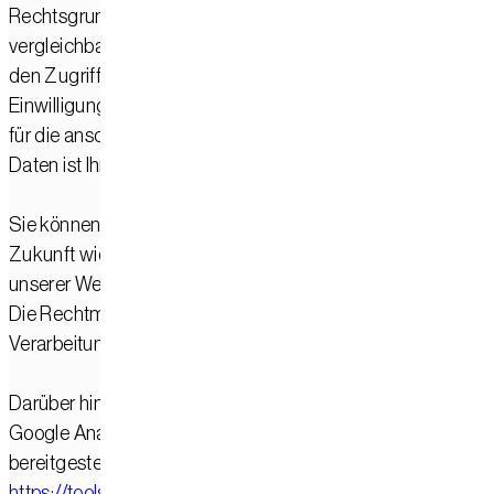
Rechtsgrundlage für die Speicherung von Cookies oder
vergleichbaren Technologien auf Ihrem Endgerät sowie für
den Zugriff auf Informationen in Ihrem Endgerät ist Ihre
Einwilligung gemäß § 25 Abs. 1 TDDDG. Rechtsgrundlage
für die anschließende Verarbeitung personenbezogener
Daten ist Ihre Einwilligung gemäß Art. 6 Abs. 1 lit. a DSGVO.
Sie können Ihre Einwilligung jederzeit mit Wirkung für die
Zukunft widerrufen, indem Sie die Cookie-Einstellungen au
unserer Website erneut aufrufen und Ihre Auswahl ändern.
Die Rechtmäßigkeit der bis zum Widerruf erfolgten
Verarbeitung bleibt hiervon unberührt.
Darüber hinaus können Sie die Erfassung Ihrer Daten durch
Google Analytics verhindern, indem Sie das von Google
bereitgestellte Browser-Add-on installieren:
https://tools.google.com/dlpage/gaoptout