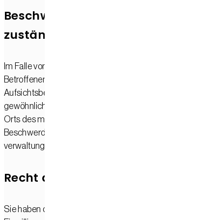
Beschwerde­recht bei der
zuständigen Aufsichts­behörde
Im Falle von Verstößen gegen die DSGVO steht den
Betroffenen ein Beschwerderecht bei einer
Aufsichtsbehörde, insbesondere in dem Mitgliedstaat ihres
gewöhnlichen Aufenthalts, ihres Arbeitsplatzes oder des
Orts des mutmaßlichen Verstoßes zu. Das
Beschwerderecht besteht unbeschadet anderweitiger
verwaltungsrechtlicher oder gerichtlicher Rechtsbehelfe.
Recht auf Daten­übertrag­barkeit
Sie haben das Recht, Daten, die wir auf Grundlage Ihrer