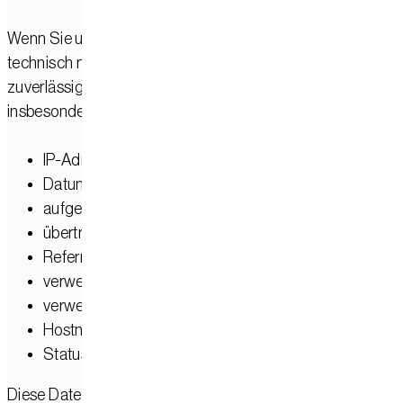
Wenn Sie unsere Website besuchen, verarbeitet IONOS
technisch notwendige Daten, um die Website sicher und
zuverlässig bereitstellen zu können. Hierzu können
insbesondere folgende Daten gehören:
IP-Adresse
Datum und Uhrzeit des Zugriffs
aufgerufene Seite bzw. Datei
übertragene Datenmenge
Referrer-URL
verwendeter Browser
verwendetes Betriebssystem
Hostname des zugreifenden Rechners
Statusmeldungen und Fehlermeldungen
Diese Daten werden in sogenannten Server-Logfiles