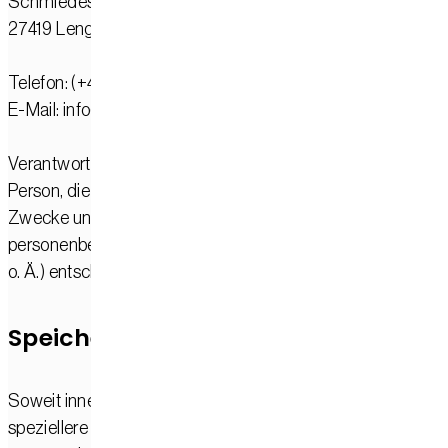
Schmiedestraße 9
27419 Lengenbostel
Telefon: (+49) 4282 63499-0
E-Mail: info@sampower.de
Verantwortliche Stelle ist die natürliche oder juristische
Person, die allein oder gemeinsam mit anderen über die
Zwecke und Mittel der Verarbeitung von
personenbezogenen Daten (z. B. Namen, E-Mail-Adressen
o. Ä.) entscheidet.
Speicherdauer
Soweit innerhalb dieser Datenschutzerklärung keine
speziellere Speicherdauer genannt wurde, verbleiben Ihre