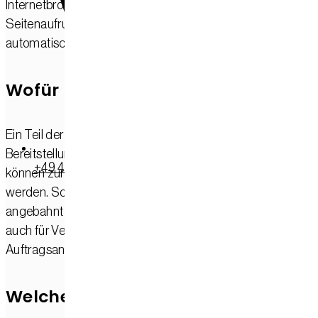
Internetbrowser, Betriebssystem oder Uhrzeit des
Seitenaufrufs). Die Erfassung dieser Daten erfolgt
automatisch, sobald Sie diese Website betreten.
Wofür nutzen wir Ihre Daten?
Ein Teil der Daten wird erhoben, um eine fehlerfreie
Bereitstellung der Website zu gewährleisten. Andere Daten
+49 4282 634 990
können zur Analyse Ihres Nutzerverhaltens verwendet
werden. Sofern über die Website Verträge geschlossen ode
angebahnt werden können, werden die übermittelten Date
auch für Vertragsangebote, Bestellungen oder sonstige
Auftragsanfragen verarbeitet.
Welche Rechte haben Sie bezüglich