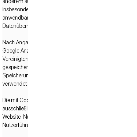
anderem auf geeignete Garantien im Sinne der DSGVO,
insbesondere Standardvertragsklauseln, sowie – soweit
anwendbar – auf Angemessenheitsmechanismen für
Datenübermittlungen in die USA.
Nach Angaben von Google werden bei der Nutzung von
Google Analytics innerhalb der EU, der Schweiz und des
Vereinigten Königreichs keine IP-Adressen protokolliert ode
gespeichert. IP-Adressen werden von Google vor der
Speicherung zur Ableitung ungefährer Standortdaten
verwendet und anschließend gelöscht.
Die mit Google Analytics erhobenen Daten verwenden wir
ausschließlich zu statistischen Zwecken, zur Analyse der
Website-Nutzung sowie zur Verbesserung unserer Inhalte,
Nutzerführung und technischen Darstellung.