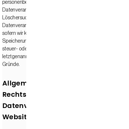
personenbezogenen Daten bei uns, bis der Zweck für die
Datenverarbeitung entfällt. Wenn Sie ein berechtigtes
Löschersuchen geltend machen oder eine Einwilligung zur
Datenverarbeitung widerrufen, werden Ihre Daten gelöscht,
sofern wir keine anderen rechtlich zulässigen Gründe für di
Speicherung Ihrer personenbezogenen Daten haben (z. B.
steuer- oder handelsrechtliche Aufbewahrungsfristen); im
letztgenannten Fall erfolgt die Löschung nach Fortfall diese
Gründe.
Allgemeine Hinweise zu den
Rechtsgrundlagen der
Datenverarbeitung auf dieser
Website