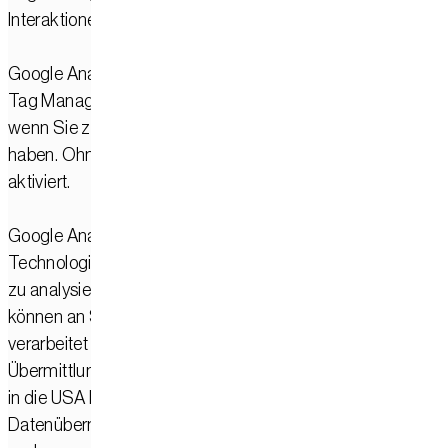
Interaktionen auf unserer Website verarbeitet werden.
Google Analytics wird auf unserer Website über den Googl
Tag Manager eingebunden. Die Verarbeitung erfolgt nur,
wenn Sie zuvor über unser Consent-Banner eingewilligt
haben. Ohne Ihre Einwilligung wird Google Analytics nicht
aktiviert.
Google Analytics kann Cookies setzen oder vergleichbare
Technologien verwenden, um die Nutzung unserer Websit
zu analysieren. Die hierdurch erzeugten Informationen
können an Server von Google übertragen und dort
verarbeitet werden. Dabei kann es auch zu einer
Übermittlung personenbezogener Daten an die Google LL
in die USA kommen. Google stützt solche
Datenübermittlungen nach eigenen Angaben unter