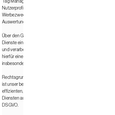
Tag Manager selbst erstellt nach Angaben von Google kein
Nutzerprofile, speichert keine Cookies zu Analyse- oder
Werbezwecken und nimmt keine eigenständigen
Auswertungen des Nutzerverhaltens vor.
Über den Google Tag Manager können jedoch andere
Dienste eingebunden werden, die ihrerseits Daten erheben
und verarbeiten. Dies erfolgt auf unserer Website nur, sowei
hierfür eine entsprechende Rechtsgrundlage besteht,
insbesondere eine Einwilligung über unser Consent-Banner
Rechtsgrundlage für den Einsatz des Google Tag Manager
ist unser berechtigtes Interesse an einer technisch
effizienten, sicheren und zentral verwalteten Einbindung vo
Diensten auf unserer Website gemäß Art. 6 Abs. 1 lit. f
DSGVO.