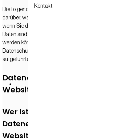
Kontakt
Die folgenden Hinweise geben einen einfachen Überblick
darüber, was mit Ihren personenbezogenen Daten passiert,
wenn Sie diese Website besuchen. Personenbezogene
Daten sind alle Daten, mit denen Sie persönlich identifiziert
werden können. Ausführliche Informationen zum Thema
Datenschutz entnehmen Sie unserer unter diesem Text
aufgeführten Datenschutzerklärung.
Datenerfassung auf dieser
Website
Wer ist verantwortlich für die
Datenerfassung auf dieser
Website?