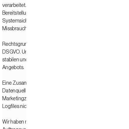
verarbeitet. Die Verarbeitung erfolgt, um die technische
Bereitstellung der Website zu ermöglichen, die
Systemsicherheit und -stabilität zu gewährleisten,
Missbrauch zu erkennen und Fehler analysieren zu können.
Rechtsgrundlage für die Verarbeitung ist Art. 6 Abs. 1 lit. f
DSGVO. Unser berechtigtes Interesse liegt in der sicheren,
stabilen und effizienten Bereitstellung unseres Online-
Angebots.
Eine Zusammenführung dieser Daten mit anderen
Datenquellen erfolgt durch uns nicht. Eine Auswertung zu
Marketingzwecken findet auf Grundlage der Server-
Logfiles nicht statt.
Wir haben mit IONOS einen Vertrag zur