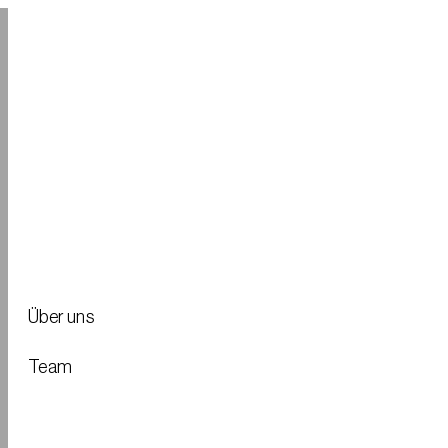
SOS Soforthilfe
+49 4282 634 990
n
Über uns
4
Team
2