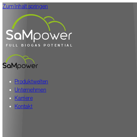
Zum Inhalt springen
FULL B
I
O
G
A
S
P
O
T
E
NT
I
A
L
Produktwelten
Unternehmen
Karriere
Kontakt